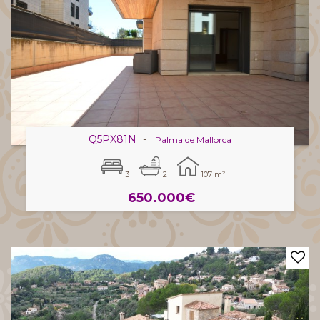
Q5PX81N
-
Palma de Mallorca
3
2
107 m²
650.000€