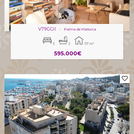
V79GGII
-
Palma de Mallorca
3
2
117 m²
595.000€