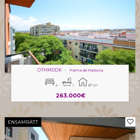
OTHM0DK
-
Palma de Mallorca
4
1
87 m²
263.000€
ENSAMRÄTT