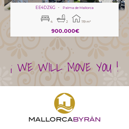
EE4DZ6G
-
Palma de Mallorca
4
2
119 m²
900.000€
¡ WE WILL MOVE YOU !