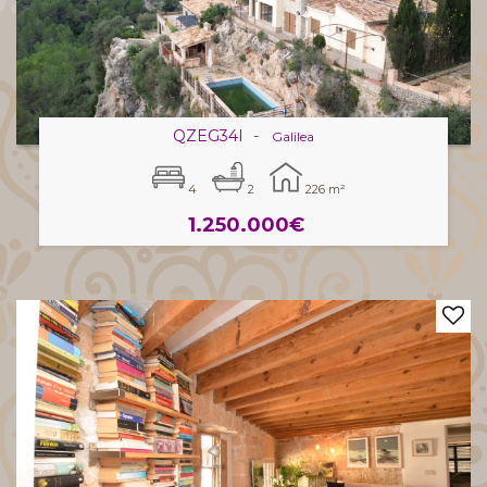
QZEG34I
-
Galilea
4
2
226 m²
1.250.000€