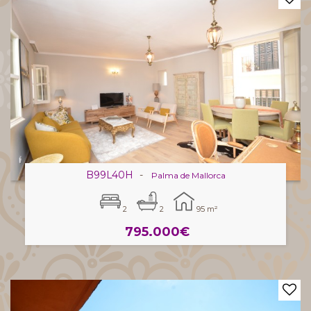
B99L40H
-
Palma de Mallorca
2
2
95 m²
795.000€