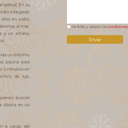
amplitud. En su
medor integrado
ellos en suite),
biertas al mar.
He leído y acepto las
condiciones 
 y un sótano,
os.
inda un entorno
a piscina para
lo 5 minutos en
rtivo de lujo,
 quienes buscan
la clásica en un
án a cargo del