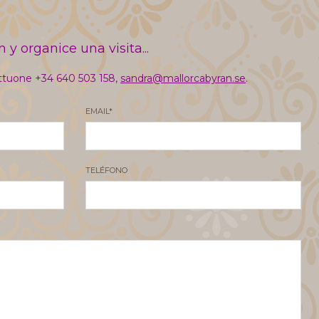
 y organice una visita...
attuone +34 640 503 158,
sandra@mallorcabyran.se
.
EMAIL*
TELÉFONO