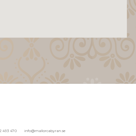
2 493 470
info@mallorcabyran.se