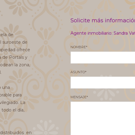
Solicite más información
Agente inmobiliario: Sandra V
cela de
l suroeste de
NOMBRE*
ropiedad ofrece
 de Portals y
odean la zona,
.
ASUNTO*
o una
rable para
MENSAJE*
ilegiado. La
todo el día,
istribuidos en