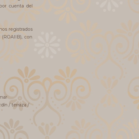
 por cuenta del
mos registrados
, (ROAIIB), con
 mar
rdín / terraza /