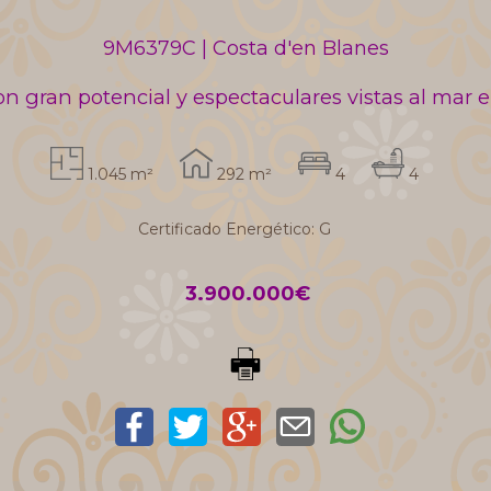
9M6379C | Costa d'en Blanes
on gran potencial y espectaculares vistas al mar 
1.045 m²
292 m²
4
4
Certificado Energético: G
3.900.000€