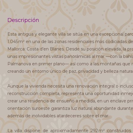
Descripción
Esta antigua y elegante villa se sitúa en una excepcional par
1.045 m² en una de las zonas residenciales más codiciadas de
Mallorca: Costa d’en Blanes. Desde su posición elevada, la p
unas impresionantes vistas panorámicas al mar —con la bahía
Palmanova en primer plano— así como a las montañas que r
creando un entorno único de paz, privacidad y belleza natural
Aunque la vivienda necesita una renovación integral o inclus
reconstrucción completa, representa una oportunidad inmejo
crear una residencia de ensueño a medida, en un enclave priv
orientación suroeste garantiza luz natural abundante durante 
además de inolvidables atardeceres sobre el mar.
La villa dispone de aproximadamente 292 m² construidos d