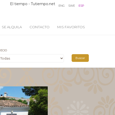
El tiempo - Tutiempo.net
ENG
SWE
ESP
SE ALQUILA
CONTACTO
MIS FAVORITOS
ECIO
Buscar