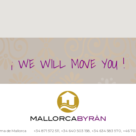
¡ WE WILL MOVE YOU !
alma de Mallorca
+34 871 572 511
,
+34 640 503 158
,
+34 634 583 970
,
+46 70