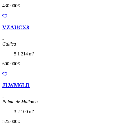
430.000€
VZAUCX8
-
Galilea
5
1
214 m²
600.000€
JLWM6LR
-
Palma de Mallorca
3
2
100 m²
525.000€