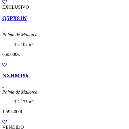
EXCLUSIVO
Q5PX81N
-
Palma de Mallorca
3
2
107 m²
650.000€
NXHMJ96
-
Palma de Mallorca
3
2
175 m²
1.595.000€
VENDIDO