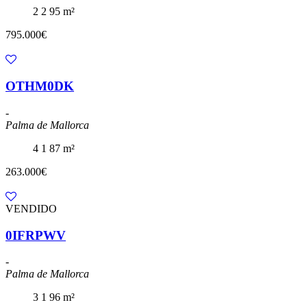
2
2
95 m²
795.000€
OTHM0DK
-
Palma de Mallorca
4
1
87 m²
263.000€
VENDIDO
0IFRPWV
-
Palma de Mallorca
3
1
96 m²