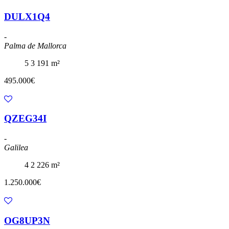
DULX1Q4
-
Palma de Mallorca
5
3
191 m²
495.000€
QZEG34I
-
Galilea
4
2
226 m²
1.250.000€
OG8UP3N