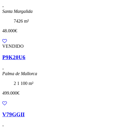
-
Santa Margalida
7426 m²
48.000€
VENDIDO
P9K20U6
-
Palma de Mallorca
2
1
100 m²
499.000€
V79GGII
-