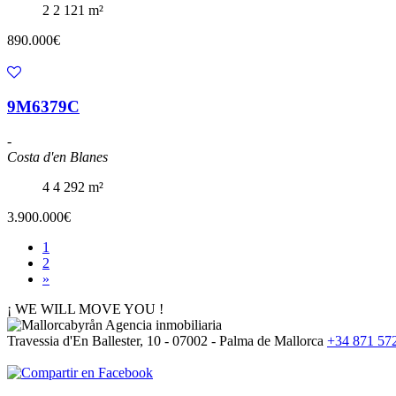
2
2
121 m²
890.000€
9M6379C
-
Costa d'en Blanes
4
4
292 m²
3.900.000€
1
2
»
¡ WE WILL MOVE YOU !
Travessia d'En Ballester, 10 - 07002 - Palma de Mallorca
+34 871 57