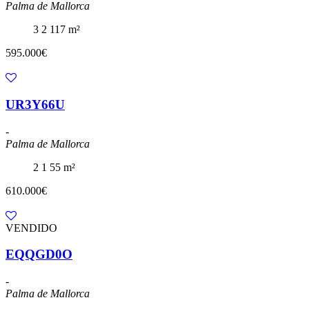
Palma de Mallorca
3
2
117 m²
595.000€
UR3Y66U
-
Palma de Mallorca
2
1
55 m²
610.000€
VENDIDO
EQQGD0O
-
Palma de Mallorca