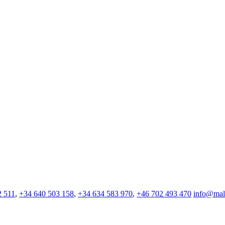
2 511
,
+34 640 503 158
,
+34 634 583 970
,
+46 702 493 470
info@mall