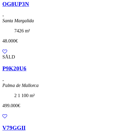
OG8UP3N
-
Santa Margalida
7426 m²
48.000€
SÅLD
P9K20U6
-
Palma de Mallorca
2
1
100 m²
499.000€
V79GGII