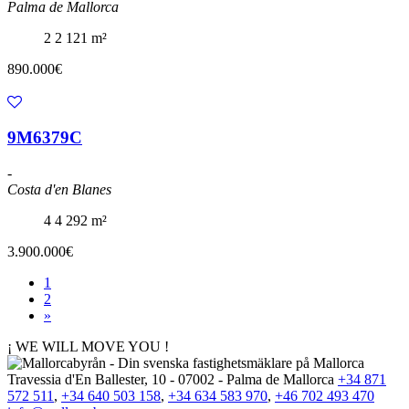
Palma de Mallorca
2
2
121 m²
890.000€
9M6379C
-
Costa d'en Blanes
4
4
292 m²
3.900.000€
1
2
»
¡ WE WILL MOVE YOU !
Travessia d'En Ballester, 10 - 07002 - Palma de Mallorca
+34 871
572 511
,
+34 640 503 158
,
+34 634 583 970
,
+46 702 493 470