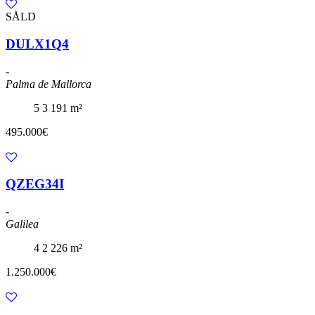
SÅLD
DULX1Q4
-
Palma de Mallorca
5
3
191 m²
495.000€
QZEG34I
-
Galilea
4
2
226 m²
1.250.000€