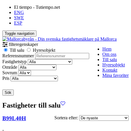
El tiempo - Tutiempo.net
ENG
SWE
ESP
Toggle navigation
filteregenskaper
Hem
Till salu
Hyresobjekt
Om oss
Referensnummer
Till salu
Fastighetstyp
Hyresobjekt
Område
Kontakt
Sovrum
Mina favoriter
Pris
Sök
Fastigheter till salu
B99L40H
Sortera efter:
-