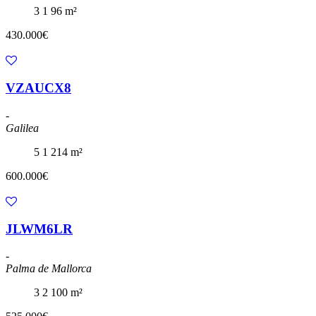
3
1
96 m²
430.000€
VZAUCX8
-
Galilea
5
1
214 m²
600.000€
JLWM6LR
-
Palma de Mallorca
3
2
100 m²