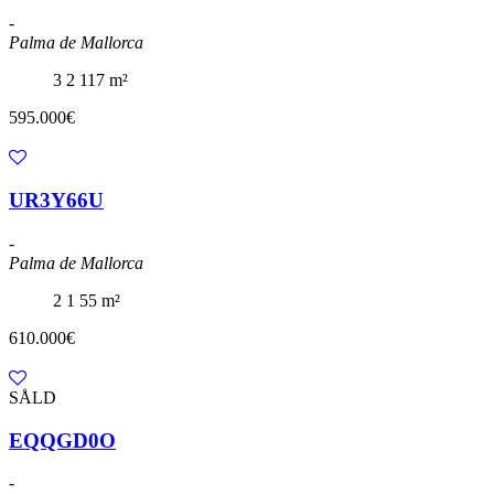
-
Palma de Mallorca
3
2
117 m²
595.000€
UR3Y66U
-
Palma de Mallorca
2
1
55 m²
610.000€
SÅLD
EQQGD0O
-