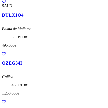
SÅLD
DULX1Q4
-
Palma de Mallorca
5
3
191 m²
495.000€
QZEG34I
-
Galilea
4
2
226 m²
1.250.000€