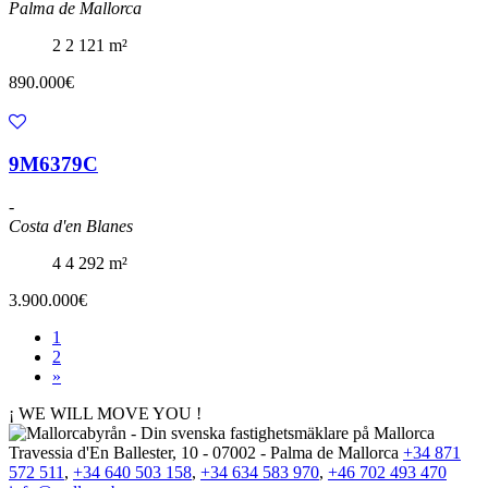
Palma de Mallorca
2
2
121 m²
890.000€
9M6379C
-
Costa d'en Blanes
4
4
292 m²
3.900.000€
1
2
»
¡ WE WILL MOVE YOU !
Travessia d'En Ballester, 10 - 07002 - Palma de Mallorca
+34 871
572 511
,
+34 640 503 158
,
+34 634 583 970
,
+46 702 493 470