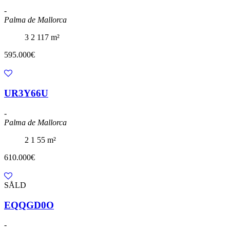
-
Palma de Mallorca
3
2
117 m²
595.000€
UR3Y66U
-
Palma de Mallorca
2
1
55 m²
610.000€
SÅLD
EQQGD0O
-