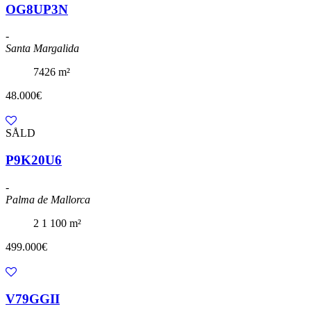
OG8UP3N
-
Santa Margalida
7426 m²
48.000€
SÅLD
P9K20U6
-
Palma de Mallorca
2
1
100 m²
499.000€
V79GGII