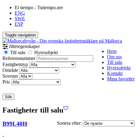
El tiempo - Tutiempo.net
ENG
SWE
ESP
Toggle navigation
filteregenskaper
Hem
Till salu
Hyresobjekt
Om oss
Referensnummer
Till salu
Fastighetstyp
Hyresobjekt
Område
Kontakt
Sovrum
Mina favoriter
Pris
Sök
Fastigheter till salu
B99L40H
Sortera efter:
-