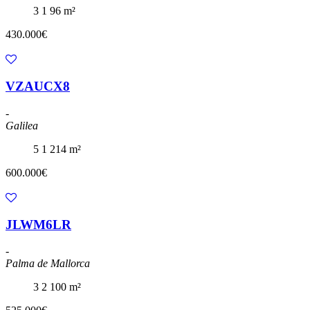
3
1
96 m²
430.000€
VZAUCX8
-
Galilea
5
1
214 m²
600.000€
JLWM6LR
-
Palma de Mallorca
3
2
100 m²