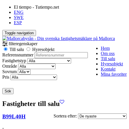
El tiempo - Tutiempo.net
ENG
SWE
ESP
Toggle navigation
filteregenskaper
Hem
Till salu
Hyresobjekt
Om oss
Referensnummer
Till salu
Fastighetstyp
Hyresobjekt
Område
Kontakt
Sovrum
Mina favoriter
Pris
Sök
Fastigheter till salu
B99L40H
Sortera efter:
-