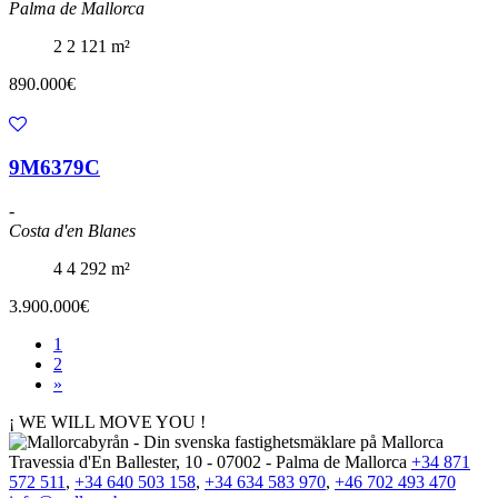
Palma de Mallorca
2
2
121 m²
890.000€
9M6379C
-
Costa d'en Blanes
4
4
292 m²
3.900.000€
1
2
»
¡ WE WILL MOVE YOU !
Travessia d'En Ballester, 10 - 07002 - Palma de Mallorca
+34 871
572 511
,
+34 640 503 158
,
+34 634 583 970
,
+46 702 493 470