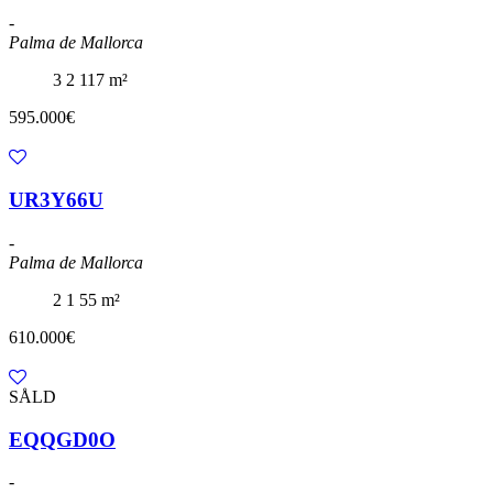
-
Palma de Mallorca
3
2
117 m²
595.000€
UR3Y66U
-
Palma de Mallorca
2
1
55 m²
610.000€
SÅLD
EQQGD0O
-