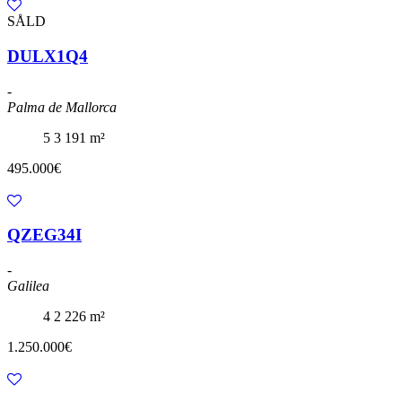
SÅLD
DULX1Q4
-
Palma de Mallorca
5
3
191 m²
495.000€
QZEG34I
-
Galilea
4
2
226 m²
1.250.000€