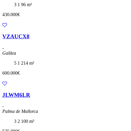
3
1
96 m²
430.000€
VZAUCX8
-
Galilea
5
1
214 m²
600.000€
JLWM6LR
-
Palma de Mallorca
3
2
100 m²