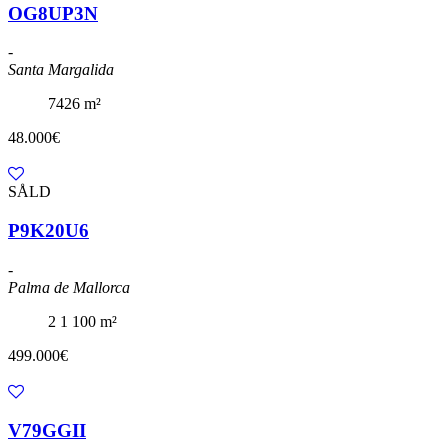
OG8UP3N
-
Santa Margalida
7426 m²
48.000€
SÅLD
P9K20U6
-
Palma de Mallorca
2
1
100 m²
499.000€
V79GGII