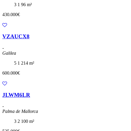
3
1
96 m²
430.000€
VZAUCX8
-
Galilea
5
1
214 m²
600.000€
JLWM6LR
-
Palma de Mallorca
3
2
100 m²