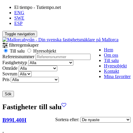
El tiempo - Tutiempo.net
ENG
SWE
ESP
Toggle navigation
filteregenskaper
Hem
Till salu
Hyresobjekt
Om oss
Referensnummer
Till salu
Fastighetstyp
Hyresobjekt
Område
Kontakt
Sovrum
Mina favoriter
Pris
Sök
Fastigheter till salu
B99L40H
Sortera efter:
-