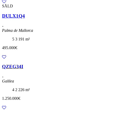
SÅLD
DULX1Q4
-
Palma de Mallorca
5
3
191 m²
495.000€
QZEG34I
-
Galilea
4
2
226 m²
1.250.000€