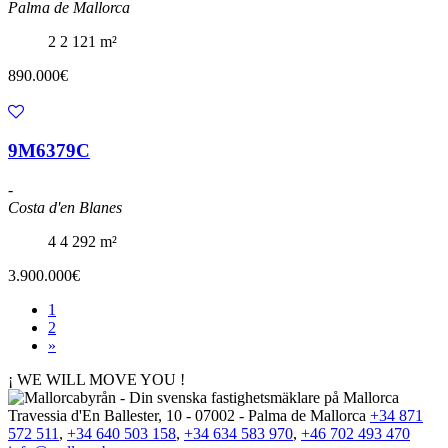
Palma de Mallorca
2
2
121 m²
890.000€
9M6379C
-
Costa d'en Blanes
4
4
292 m²
3.900.000€
1
2
»
¡ WE WILL MOVE YOU !
Travessia d'En Ballester, 10 - 07002 - Palma de Mallorca
+34 871
572 511
,
+34 640 503 158
,
+34 634 583 970
,
+46 702 493 470