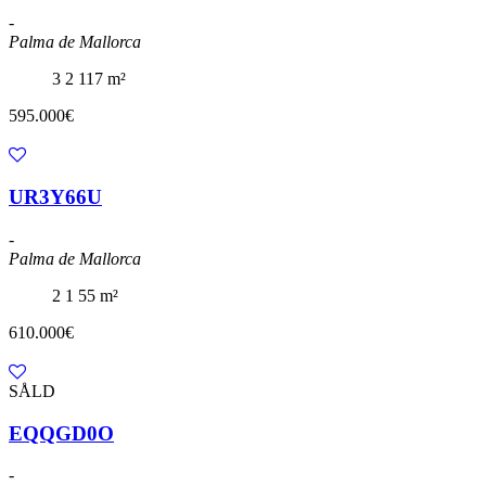
-
Palma de Mallorca
3
2
117 m²
595.000€
UR3Y66U
-
Palma de Mallorca
2
1
55 m²
610.000€
SÅLD
EQQGD0O
-