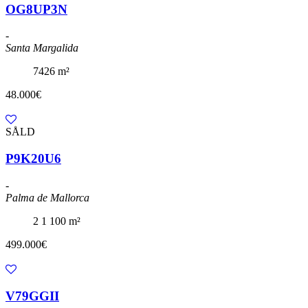
OG8UP3N
-
Santa Margalida
7426 m²
48.000€
SÅLD
P9K20U6
-
Palma de Mallorca
2
1
100 m²
499.000€
V79GGII