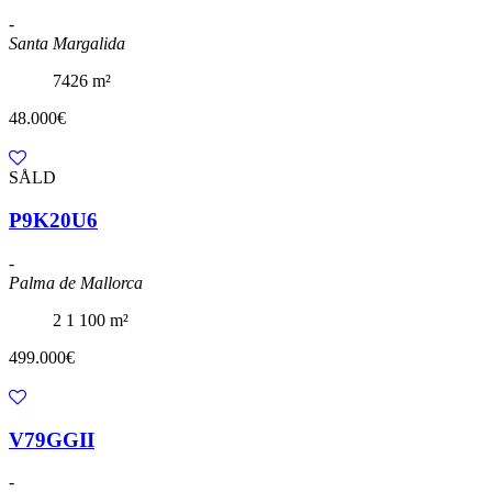
-
Santa Margalida
7426 m²
48.000€
SÅLD
P9K20U6
-
Palma de Mallorca
2
1
100 m²
499.000€
V79GGII
-