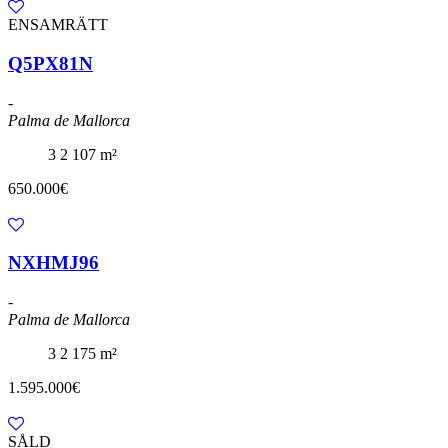
ENSAMRÄTT
Q5PX81N
-
Palma de Mallorca
3
2
107 m²
650.000€
NXHMJ96
-
Palma de Mallorca
3
2
175 m²
1.595.000€
SÅLD