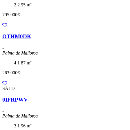
2
2
95 m²
795.000€
OTHM0DK
-
Palma de Mallorca
4
1
87 m²
263.000€
SÅLD
0IFRPWV
-
Palma de Mallorca
3
1
96 m²