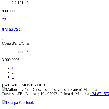
2
2
121 m²
890.000€
9M6379C
-
Costa d'en Blanes
4
4
292 m²
3.900.000€
1
2
»
¡ WE WILL MOVE YOU !
Travessia d'En Ballester, 10 - 07002 - Palma de Mallorca
+34 871 57