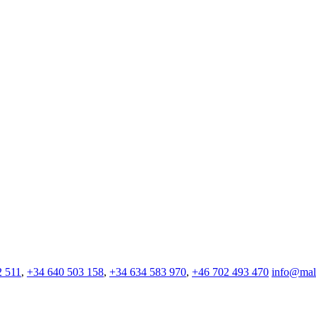
2 511
,
+34 640 503 158
,
+34 634 583 970
,
+46 702 493 470
info@mall