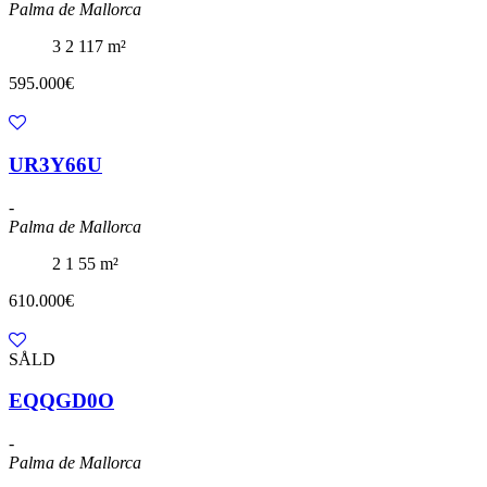
Palma de Mallorca
3
2
117 m²
595.000€
UR3Y66U
-
Palma de Mallorca
2
1
55 m²
610.000€
SÅLD
EQQGD0O
-
Palma de Mallorca