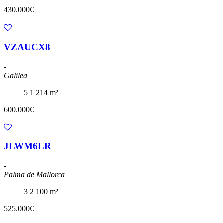
430.000€
VZAUCX8
-
Galilea
5
1
214 m²
600.000€
JLWM6LR
-
Palma de Mallorca
3
2
100 m²
525.000€