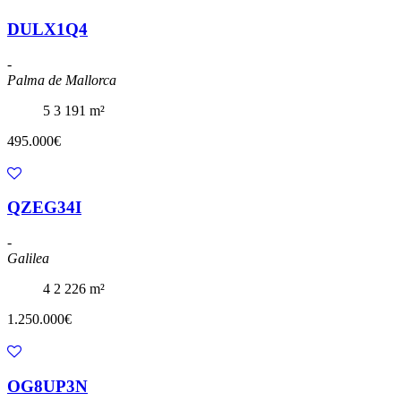
DULX1Q4
-
Palma de Mallorca
5
3
191 m²
495.000€
QZEG34I
-
Galilea
4
2
226 m²
1.250.000€
OG8UP3N