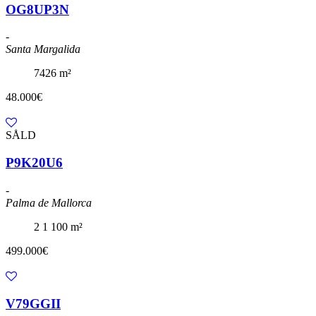
OG8UP3N
-
Santa Margalida
7426 m²
48.000€
SÅLD
P9K20U6
-
Palma de Mallorca
2
1
100 m²
499.000€
V79GGII