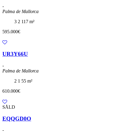
-
Palma de Mallorca
3
2
117 m²
595.000€
UR3Y66U
-
Palma de Mallorca
2
1
55 m²
610.000€
SÅLD
EQQGD0O
-