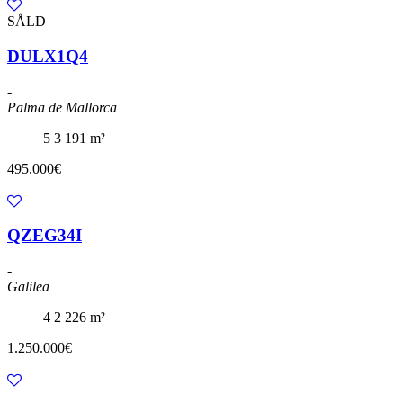
SÅLD
DULX1Q4
-
Palma de Mallorca
5
3
191 m²
495.000€
QZEG34I
-
Galilea
4
2
226 m²
1.250.000€