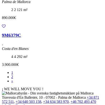
Palma de Mallorca
2
2
121 m²
890.000€
9M6379C
-
Costa d'en Blanes
4
4
292 m²
3.900.000€
1
2
»
¡ WE WILL MOVE YOU !
Travessia d'En Ballester, 10 - 07002 - Palma de Mallorca
+34 871
572 511
,
+34 640 503 158
,
+34 634 583 970
,
+46 702 493 470