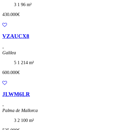
3
1
96 m²
430.000€
VZAUCX8
-
Galilea
5
1
214 m²
600.000€
JLWM6LR
-
Palma de Mallorca
3
2
100 m²