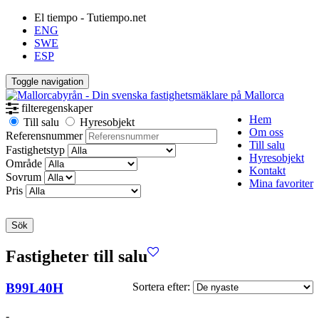
El tiempo - Tutiempo.net
ENG
SWE
ESP
Toggle navigation
filteregenskaper
Hem
Till salu
Hyresobjekt
Om oss
Referensnummer
Till salu
Fastighetstyp
Hyresobjekt
Område
Kontakt
Sovrum
Mina favoriter
Pris
Sök
Fastigheter till salu
B99L40H
Sortera efter:
-