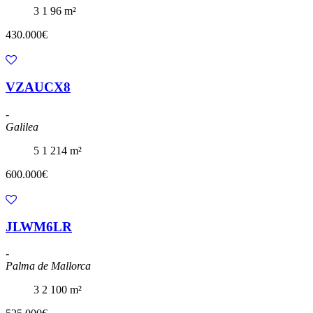
3
1
96 m²
430.000€
VZAUCX8
-
Galilea
5
1
214 m²
600.000€
JLWM6LR
-
Palma de Mallorca
3
2
100 m²