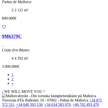
Palma de Mallorca
2
2
121 m²
890.000€
9M6379C
-
Costa d'en Blanes
4
4
292 m²
3.900.000€
1
2
»
¡ WE WILL MOVE YOU !
Travessia d'En Ballester, 10 - 07002 - Palma de Mallorca
+34 871
572 511
,
+34 640 503 158
,
+34 634 583 970
,
+46 702 493 470