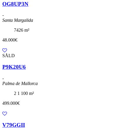
OG8UP3N
-
Santa Margalida
7426 m²
48.000€
SÅLD
P9K20U6
-
Palma de Mallorca
2
1
100 m²
499.000€
V79GGII