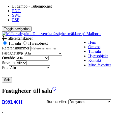
El tiempo - Tutiempo.net
ENG
SWE
ESP
Toggle navigation
filteregenskaper
Hem
Till salu
Hyresobjekt
Om oss
Referensnummer
Till salu
Fastighetstyp
Hyresobjekt
Område
Kontakt
Sovrum
Mina favoriter
Pris
Sök
Fastigheter till salu
B99L40H
Sortera efter:
-