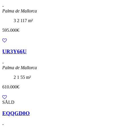
-
Palma de Mallorca
3
2
117 m²
595.000€
UR3Y66U
-
Palma de Mallorca
2
1
55 m²
610.000€
SÅLD
EQQGD0O
-