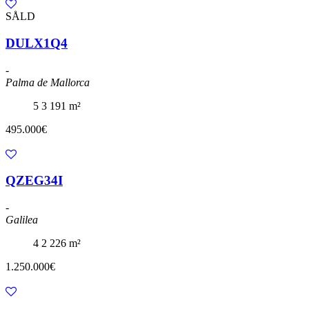
SÅLD
DULX1Q4
-
Palma de Mallorca
5
3
191 m²
495.000€
QZEG34I
-
Galilea
4
2
226 m²
1.250.000€