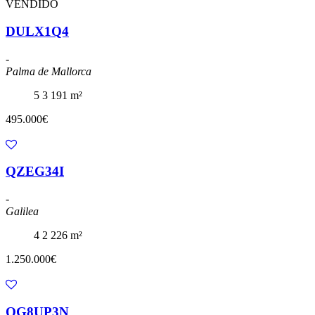
VENDIDO
DULX1Q4
-
Palma de Mallorca
5
3
191 m²
495.000€
QZEG34I
-
Galilea
4
2
226 m²
1.250.000€
OG8UP3N