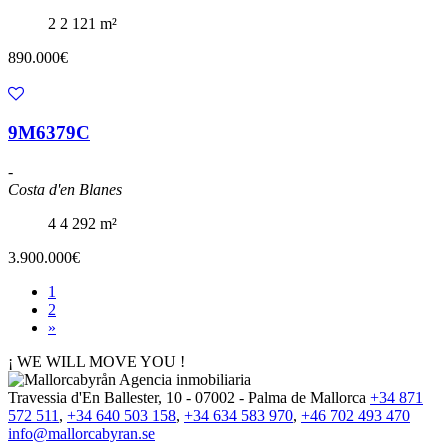
2
2
121 m²
890.000€
9M6379C
-
Costa d'en Blanes
4
4
292 m²
3.900.000€
1
2
»
¡ WE WILL MOVE YOU !
Travessia d'En Ballester, 10 - 07002 - Palma de Mallorca
+34 871
572 511
,
+34 640 503 158
,
+34 634 583 970
,
+46 702 493 470
info@mallorcabyran.se