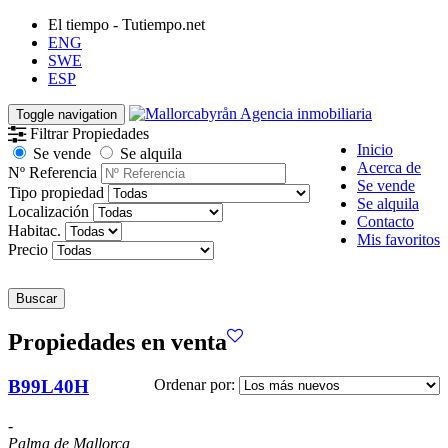
El tiempo - Tutiempo.net
ENG
SWE
ESP
Toggle navigation
Filtrar Propiedades
Inicio
Se vende
Se alquila
Acerca de
Nº Referencia
Se vende
Tipo propiedad
Se alquila
Localización
Contacto
Habitac.
Mis favoritos
Precio
Buscar
Propiedades en venta
B99L40H
Ordenar por:
-
Palma de Mallorca