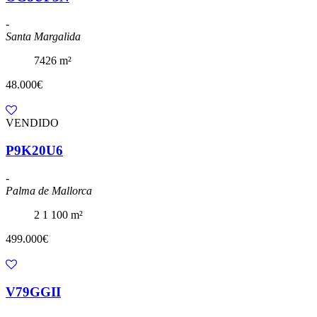
-
Santa Margalida
7426 m²
48.000€
VENDIDO
P9K20U6
-
Palma de Mallorca
2
1
100 m²
499.000€
V79GGII