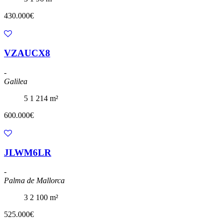
430.000€
VZAUCX8
-
Galilea
5
1
214 m²
600.000€
JLWM6LR
-
Palma de Mallorca
3
2
100 m²
525.000€