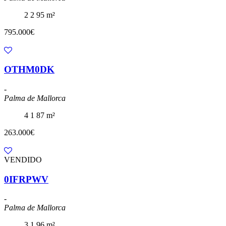
2
2
95 m²
795.000€
OTHM0DK
-
Palma de Mallorca
4
1
87 m²
263.000€
VENDIDO
0IFRPWV
-
Palma de Mallorca
3
1
96 m²