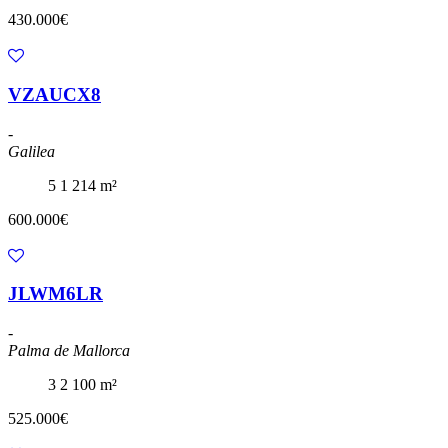
430.000€
VZAUCX8
-
Galilea
5
1
214 m²
600.000€
JLWM6LR
-
Palma de Mallorca
3
2
100 m²
525.000€