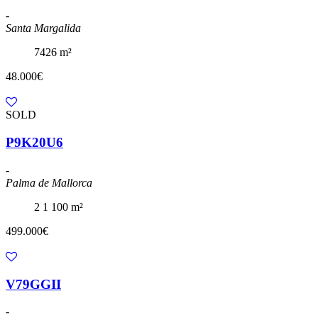
-
Santa Margalida
7426 m²
48.000€
SOLD
P9K20U6
-
Palma de Mallorca
2
1
100 m²
499.000€
V79GGII
-