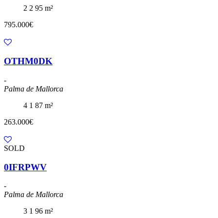
2
2
95 m²
795.000€
OTHM0DK
-
Palma de Mallorca
4
1
87 m²
263.000€
SOLD
0IFRPWV
-
Palma de Mallorca
3
1
96 m²