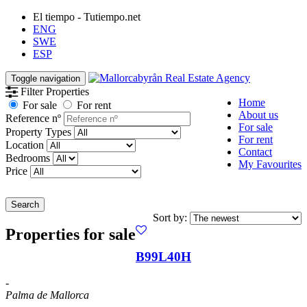
El tiempo - Tutiempo.net
ENG
SWE
ESP
Toggle navigation
Filter Properties
Home
For sale
For rent
About us
Reference nº
For sale
Property Types
For rent
Location
Contact
Bedrooms
My Favourites
Price
Search
Sort by:
Properties for sale
B99L40H
-
Palma de Mallorca