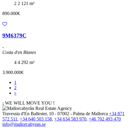
2
2
121 m²
890.000€
9M6379C
-
Costa d'en Blanes
4
4
292 m²
3.900.000€
1
2
»
¡ WE WILL MOVE YOU !
Travessia d'En Ballester, 10 - 07002 - Palma de Mallorca
+34 871
572 511
,
+34 640 503 158
,
+34 634 583 970
,
+46 702 493 470
info@mallorcabyran.se