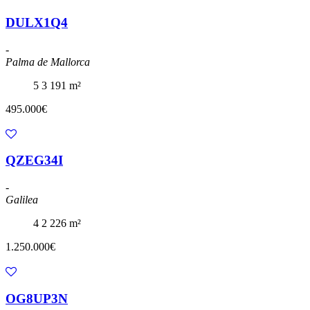
DULX1Q4
-
Palma de Mallorca
5
3
191 m²
495.000€
QZEG34I
-
Galilea
4
2
226 m²
1.250.000€
OG8UP3N