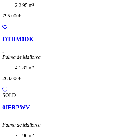
2
2
95 m²
795.000€
OTHM0DK
-
Palma de Mallorca
4
1
87 m²
263.000€
SOLD
0IFRPWV
-
Palma de Mallorca
3
1
96 m²