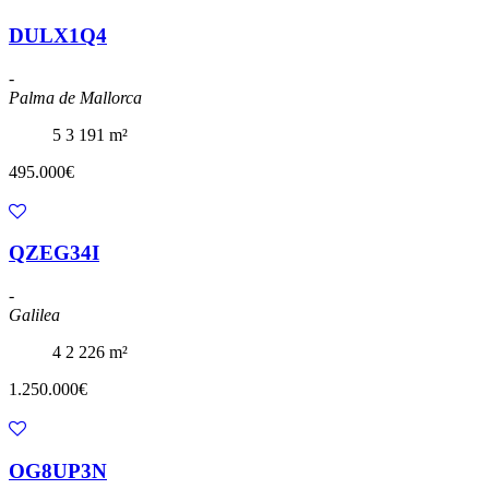
DULX1Q4
-
Palma de Mallorca
5
3
191 m²
495.000€
QZEG34I
-
Galilea
4
2
226 m²
1.250.000€
OG8UP3N