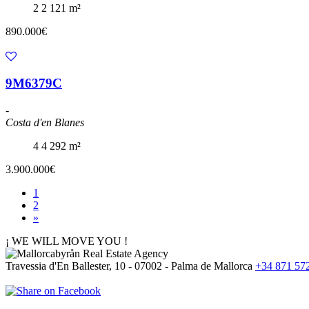
2
2
121 m²
890.000€
9M6379C
-
Costa d'en Blanes
4
4
292 m²
3.900.000€
1
2
»
¡ WE WILL MOVE YOU !
Travessia d'En Ballester, 10 - 07002 - Palma de Mallorca
+34 871 57