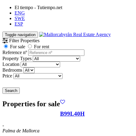
El tiempo - Tutiempo.net
ENG
SWE
ESP
Toggle navigation
Filter Properties
For sale
For rent
Reference nº
Property Types
Location
Bedrooms
Price
Search
Properties for sale
B99L40H
-
Palma de Mallorca