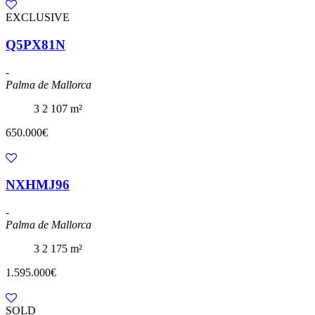
EXCLUSIVE
Q5PX81N
-
Palma de Mallorca
3
2
107 m²
650.000€
NXHMJ96
-
Palma de Mallorca
3
2
175 m²
1.595.000€
SOLD