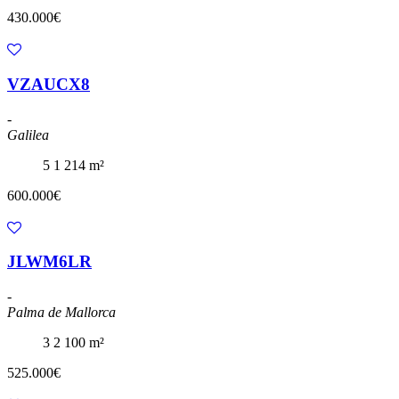
430.000€
VZAUCX8
-
Galilea
5
1
214 m²
600.000€
JLWM6LR
-
Palma de Mallorca
3
2
100 m²
525.000€