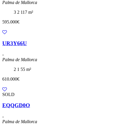
Palma de Mallorca
3
2
117 m²
595.000€
UR3Y66U
-
Palma de Mallorca
2
1
55 m²
610.000€
SOLD
EQQGD0O
-
Palma de Mallorca