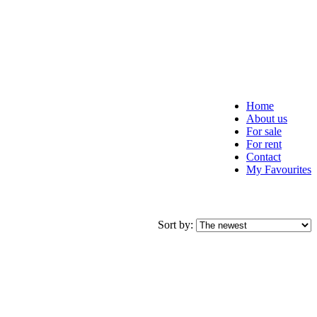
Home
About us
For sale
For rent
Contact
My Favourites
Sort by: