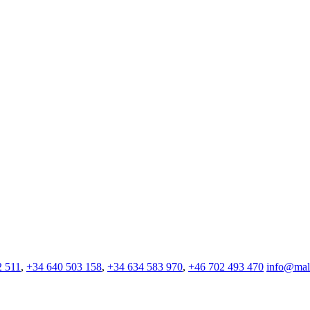
2 511
,
+34 640 503 158
,
+34 634 583 970
,
+46 702 493 470
info@mall