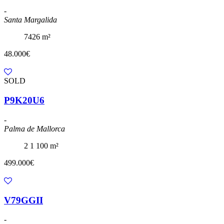
-
Santa Margalida
7426 m²
48.000€
SOLD
P9K20U6
-
Palma de Mallorca
2
1
100 m²
499.000€
V79GGII
-