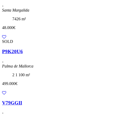
-
Santa Margalida
7426 m²
48.000€
SOLD
P9K20U6
-
Palma de Mallorca
2
1
100 m²
499.000€
V79GGII
-