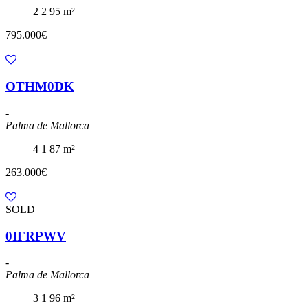
2
2
95 m²
795.000€
OTHM0DK
-
Palma de Mallorca
4
1
87 m²
263.000€
SOLD
0IFRPWV
-
Palma de Mallorca
3
1
96 m²