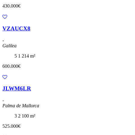
430.000€
VZAUCX8
-
Galilea
5
1
214 m²
600.000€
JLWM6LR
-
Palma de Mallorca
3
2
100 m²
525.000€