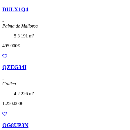
DULX1Q4
-
Palma de Mallorca
5
3
191 m²
495.000€
QZEG34I
-
Galilea
4
2
226 m²
1.250.000€
OG8UP3N