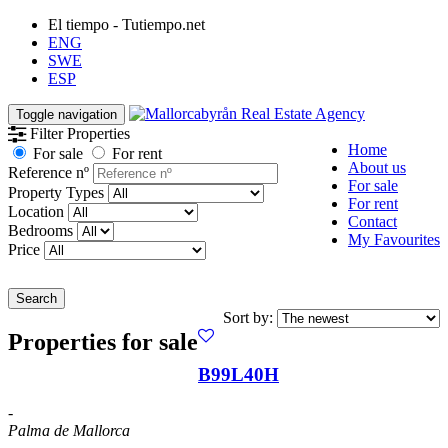
El tiempo - Tutiempo.net
ENG
SWE
ESP
Toggle navigation
Filter Properties
Home
For sale
For rent
About us
Reference nº
For sale
Property Types
For rent
Location
Contact
Bedrooms
My Favourites
Price
Search
Sort by:
Properties for sale
B99L40H
-
Palma de Mallorca