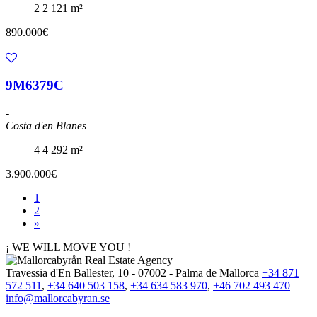
2
2
121 m²
890.000€
9M6379C
-
Costa d'en Blanes
4
4
292 m²
3.900.000€
1
2
»
¡ WE WILL MOVE YOU !
Travessia d'En Ballester, 10 - 07002 - Palma de Mallorca
+34 871
572 511
,
+34 640 503 158
,
+34 634 583 970
,
+46 702 493 470
info@mallorcabyran.se