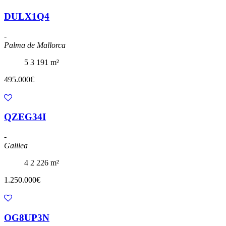
DULX1Q4
-
Palma de Mallorca
5
3
191 m²
495.000€
QZEG34I
-
Galilea
4
2
226 m²
1.250.000€
OG8UP3N