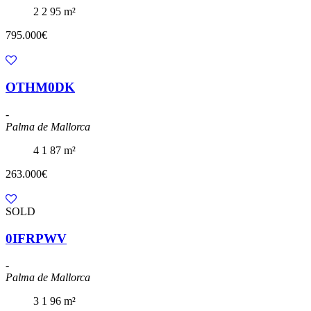
2
2
95 m²
795.000€
OTHM0DK
-
Palma de Mallorca
4
1
87 m²
263.000€
SOLD
0IFRPWV
-
Palma de Mallorca
3
1
96 m²