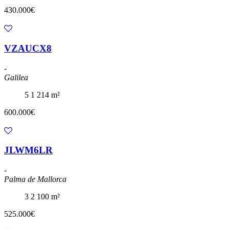
430.000€
VZAUCX8
-
Galilea
5
1
214 m²
600.000€
JLWM6LR
-
Palma de Mallorca
3
2
100 m²
525.000€