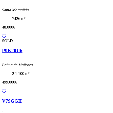
-
Santa Margalida
7426 m²
48.000€
SOLD
P9K20U6
-
Palma de Mallorca
2
1
100 m²
499.000€
V79GGII
-