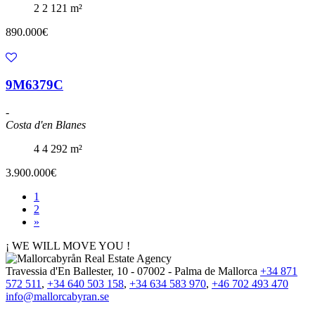
2
2
121 m²
890.000€
9M6379C
-
Costa d'en Blanes
4
4
292 m²
3.900.000€
1
2
»
¡ WE WILL MOVE YOU !
Travessia d'En Ballester, 10 - 07002 - Palma de Mallorca
+34 871
572 511
,
+34 640 503 158
,
+34 634 583 970
,
+46 702 493 470
info@mallorcabyran.se