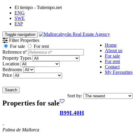
El tiempo - Tutiempo.net
ENG
SWE
ESP
Toggle navigation
Filter Properties
Home
For sale
For rent
About us
Reference nº
For sale
Property Types
For rent
Location
Contact
Bedrooms
My Favourites
Price
Search
Sort by:
Properties for sale
B99L40H
-
Palma de Mallorca