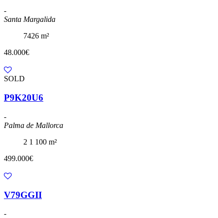
-
Santa Margalida
7426 m²
48.000€
SOLD
P9K20U6
-
Palma de Mallorca
2
1
100 m²
499.000€
V79GGII
-