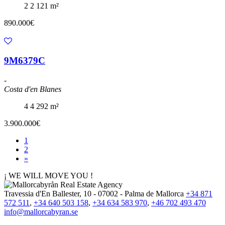
2
2
121 m²
890.000€
9M6379C
-
Costa d'en Blanes
4
4
292 m²
3.900.000€
1
2
»
¡ WE WILL MOVE YOU !
Travessia d'En Ballester, 10 - 07002 - Palma de Mallorca
+34 871
572 511
,
+34 640 503 158
,
+34 634 583 970
,
+46 702 493 470
info@mallorcabyran.se