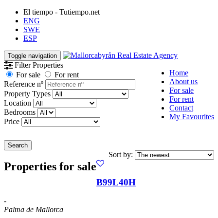
El tiempo - Tutiempo.net
ENG
SWE
ESP
Toggle navigation
Filter Properties
Home
For sale
For rent
About us
Reference nº
For sale
Property Types
For rent
Location
Contact
Bedrooms
My Favourites
Price
Search
Sort by:
Properties for sale
B99L40H
-
Palma de Mallorca