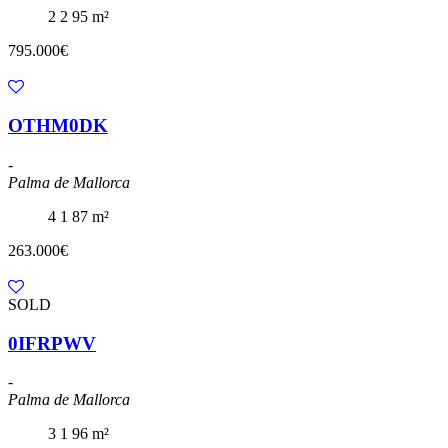
2
2
95 m²
795.000€
OTHM0DK
-
Palma de Mallorca
4
1
87 m²
263.000€
SOLD
0IFRPWV
-
Palma de Mallorca
3
1
96 m²