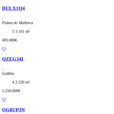
DULX1Q4
-
Palma de Mallorca
5
3
191 m²
495.000€
QZEG34I
-
Galilea
4
2
226 m²
1.250.000€
OG8UP3N