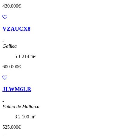
430.000€
VZAUCX8
-
Galilea
5
1
214 m²
600.000€
JLWM6LR
-
Palma de Mallorca
3
2
100 m²
525.000€