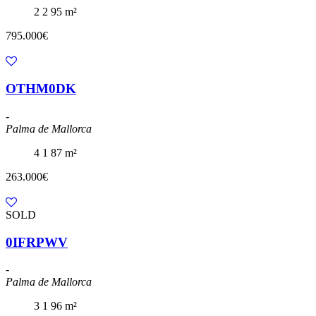
2
2
95 m²
795.000€
OTHM0DK
-
Palma de Mallorca
4
1
87 m²
263.000€
SOLD
0IFRPWV
-
Palma de Mallorca
3
1
96 m²