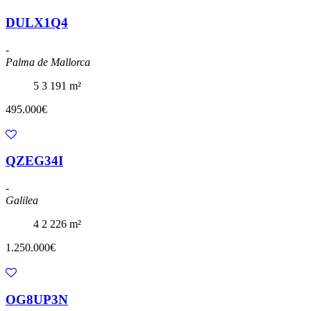
DULX1Q4
-
Palma de Mallorca
5
3
191 m²
495.000€
QZEG34I
-
Galilea
4
2
226 m²
1.250.000€
OG8UP3N