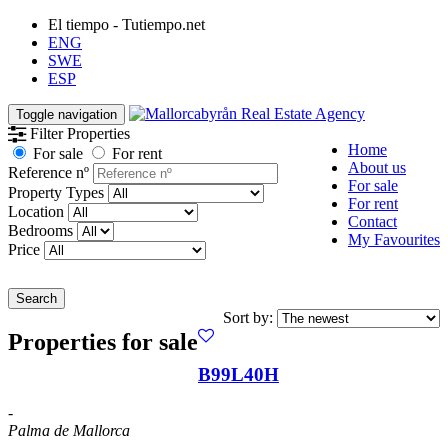
El tiempo - Tutiempo.net
ENG
SWE
ESP
Toggle navigation
Filter Properties
Home
For sale
For rent
About us
Reference nº
For sale
Property Types
For rent
Location
Contact
Bedrooms
My Favourites
Price
Search
Sort by:
Properties for sale
B99L40H
-
Palma de Mallorca