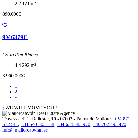
2
2
121 m²
890.000€
9M6379C
-
Costa d'en Blanes
4
4
292 m²
3.900.000€
1
2
»
¡ WE WILL MOVE YOU !
Travessia d'En Ballester, 10 - 07002 - Palma de Mallorca
+34 871
572 511
,
+34 640 503 158
,
+34 634 583 970
,
+46 702 493 470
info@mallorcabyran.se