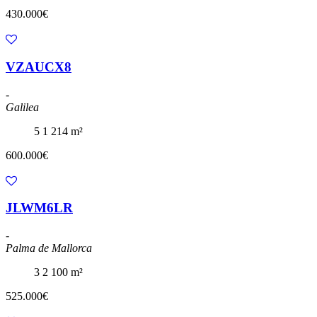
430.000€
VZAUCX8
-
Galilea
5
1
214 m²
600.000€
JLWM6LR
-
Palma de Mallorca
3
2
100 m²
525.000€