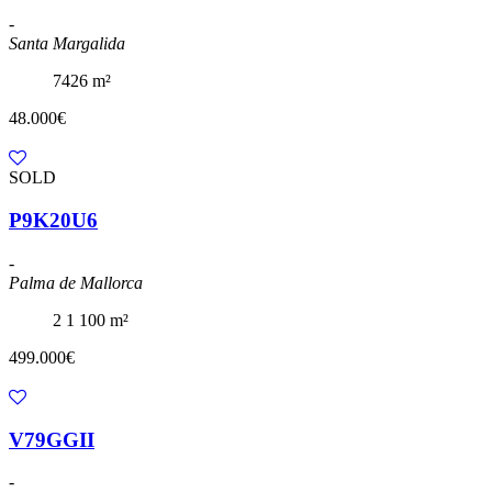
-
Santa Margalida
7426 m²
48.000€
SOLD
P9K20U6
-
Palma de Mallorca
2
1
100 m²
499.000€
V79GGII
-