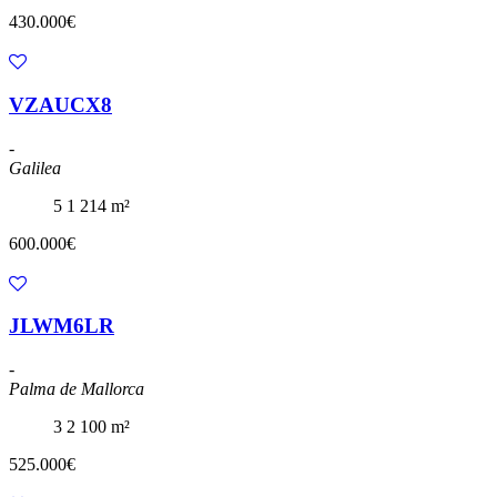
430.000€
VZAUCX8
-
Galilea
5
1
214 m²
600.000€
JLWM6LR
-
Palma de Mallorca
3
2
100 m²
525.000€