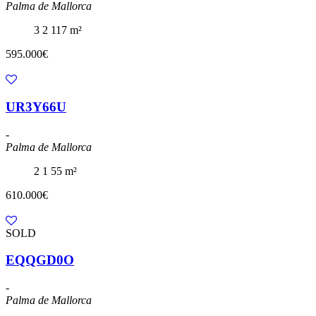
Palma de Mallorca
3
2
117 m²
595.000€
UR3Y66U
-
Palma de Mallorca
2
1
55 m²
610.000€
SOLD
EQQGD0O
-
Palma de Mallorca