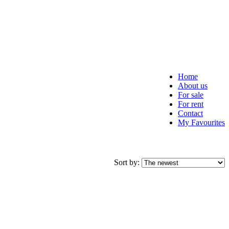
Home
About us
For sale
For rent
Contact
My Favourites
Sort by: