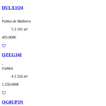
DULX1Q4
-
Palma de Mallorca
5
3
191 m²
495.000€
QZEG34I
-
Galilea
4
2
226 m²
1.250.000€
OG8UP3N