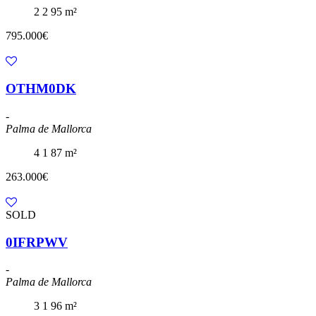
2
2
95 m²
795.000€
OTHM0DK
-
Palma de Mallorca
4
1
87 m²
263.000€
SOLD
0IFRPWV
-
Palma de Mallorca
3
1
96 m²