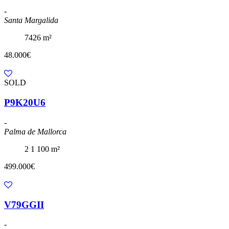
-
Santa Margalida
7426 m²
48.000€
SOLD
P9K20U6
-
Palma de Mallorca
2
1
100 m²
499.000€
V79GGII
-