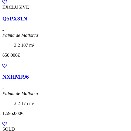
EXCLUSIVE
Q5PX81N
-
Palma de Mallorca
3
2
107 m²
650.000€
NXHMJ96
-
Palma de Mallorca
3
2
175 m²
1.595.000€
SOLD