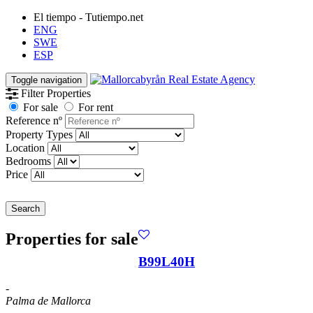
El tiempo - Tutiempo.net
ENG
SWE
ESP
Toggle navigation
Filter Properties
For sale
For rent
Reference nº
Property Types
Location
Bedrooms
Price
Search
Properties for sale
B99L40H
-
Palma de Mallorca