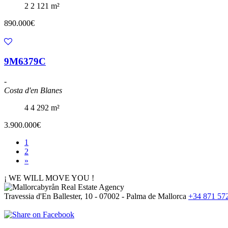
2
2
121 m²
890.000€
9M6379C
-
Costa d'en Blanes
4
4
292 m²
3.900.000€
1
2
»
¡ WE WILL MOVE YOU !
Travessia d'En Ballester, 10 - 07002 - Palma de Mallorca
+34 871 57