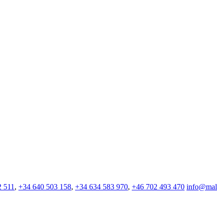
2 511
,
+34 640 503 158
,
+34 634 583 970
,
+46 702 493 470
info@mall